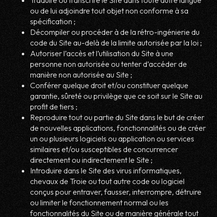
Traduire ou transcrire le Site dans toute autre langue
ou de lui adjoindre tout objet non conforme à sa
spécification ;
Décompiler ou procéder à de la rétro-ingénierie du
code du Site au-delà de la limite autorisée par la loi ;
Autoriser l’accès et l’utilisation du Site à une
personne non autorisée ou tenter d’accéder de
manière non autorisée au Site ;
Conférer quelque droit et/ou constituer quelque
garantie, sûreté ou privilège que ce soit sur le Site au
profit de tiers ;
Reproduire tout ou partie du Site dans le but de créer
de nouvelles applications, fonctionnalités ou de créer
un ou plusieurs logiciels ou application ou services
similaires et/ou susceptibles de concurrencer
directement ou indirectement le Site ;
Introduire dans le Site des virus informatiques,
chevaux de Troie ou tout autre code ou logiciel
conçus pour entraver, fausser, interrompre, détruire
ou limiter le fonctionnement normal ou les
fonctionnalités du Site ou de manière générale tout