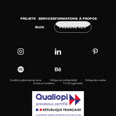
PROJETS
SERVICES
FORMATIONS
À PROPOS
BLOG
PRENDRE RDV
NOUS
CONTACTER
Conditions générales de vente
Politique de confidentialité
Politique des cookies
Termes et conditions
© 2026 Hyperealist