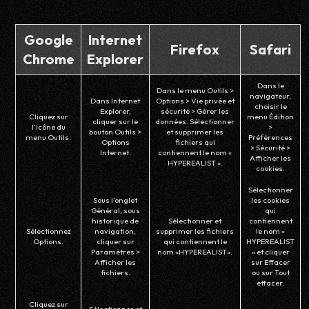
Google
Internet
Firefox
Safari
Chrome
Explorer
Dans le
Dans le menu Outils >
navigateur,
Dans Internet
Options > Vie privée et
choisir le
Explorer,
sécurité > Gérer les
Cliquez sur
menu Édition
cliquer sur le
données. Sélectionner
l’icône du
>
bouton Outils >
et supprimer les
menu Outils.
Préférences
Options
fichiers qui
> Sécurité >
Internet.
contiennent le nom «
Afficher les
HYPEREALIST ».
cookies.
Sélectionner
Sous l’onglet
les cookies
Général, sous
qui
historique de
Sélectionner et
contiennent
Sélectionnez
navigation,
supprimer les fichiers
le nom «
Options.
cliquer sur
qui contiennent le
HYPEREALIST
Paramètres >
nom «HYPEREALIST».
» et cliquer
Afficher les
sur Effacer
fichiers.
ou sur Tout
effacer.
Cliquez sur