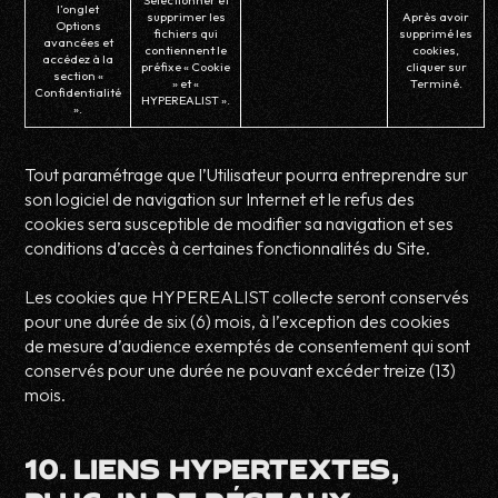
Sélectionner et
l’onglet
supprimer les
Après avoir
Options
fichiers qui
supprimé les
avancées et
contiennent le
cookies,
accédez à la
préfixe « Cookie
cliquer sur
section «
» et «
Terminé.
Confidentialité
HYPEREALIST ».
».
Tout paramétrage que l’Utilisateur pourra entreprendre sur
son logiciel de navigation sur Internet et le refus des
cookies sera susceptible de modifier sa navigation et ses
conditions d’accès à certaines fonctionnalités du Site.
Les cookies que HYPEREALIST collecte seront conservés
pour une durée de six (6) mois, à l’exception des cookies
de mesure d’audience exemptés de consentement qui sont
conservés pour une durée ne pouvant excéder treize (13)
mois.
10. LIENS HYPERTEXTES,