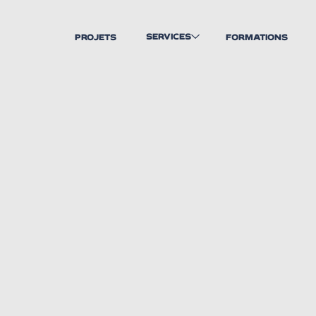
SERVICES
PROJETS
FORMATIONS
CRÉATION ET DESIGN DE
MARQUE
UNE STRATÉGIE DE
MARQUE PUISSANTE