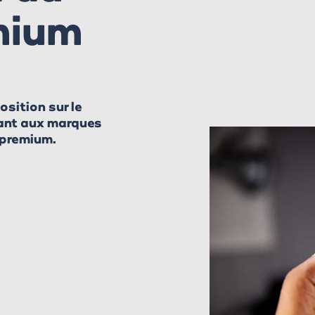
mium
sition sur le
rant aux marques
 premium.