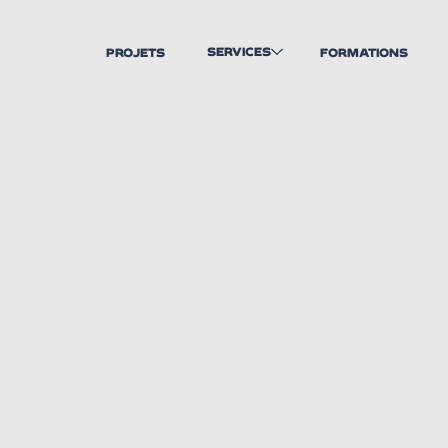
SERVICES
PROJETS
FORMATIONS
CRÉATION ET DESIGN DE
MARQUE
UNE STRATÉGIE DE
MARQUE PUISSANTE