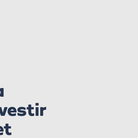
a
vestir
et