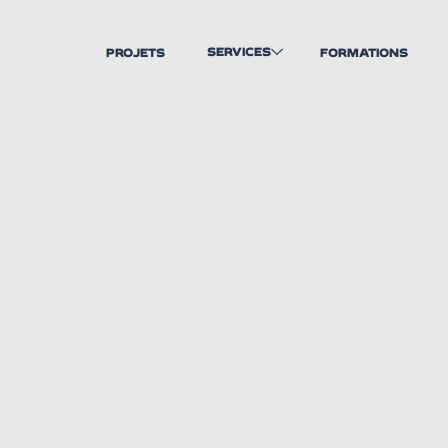
SERVICES
PROJETS
FORMATIONS
CRÉATION ET DESIGN DE
MARQUE
UNE STRATÉGIE DE
MARQUE PUISSANTE