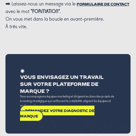
➡️ Laissez-nous un message via le
FORMULAIRE DE CONTACT
avec le mot
"FORMATION"
.
On vous met dans la boucle en avant-première.
À très vite.
VOUS ENVISAGEZ UN TRAVAIL
SUR VOTRE PLATEFORME DE
MARQUE ?
Nous accompagnons équipes marketing et dirigeant·es dans des projets de
branding stratégique qui renforcent la crédibilité, alignent les équipes et
soutiennent la croissance.
DEMANDEZ VOTRE DIAGNOSTIC DE
MARQUE